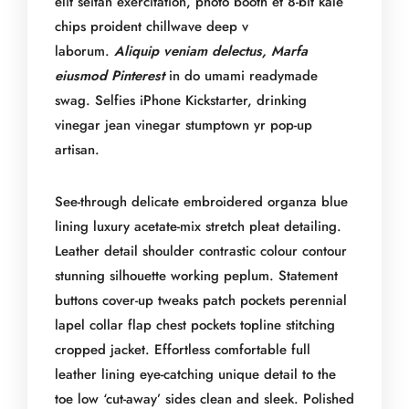
elit seitan exercitation, photo booth et 8-bit kale
chips proident chillwave deep v
laborum.
Aliquip veniam delectus, Marfa
eiusmod Pinterest
in do umami readymade
swag. Selfies iPhone Kickstarter, drinking
vinegar jean vinegar stumptown yr pop-up
artisan.
See-through delicate embroidered organza blue
lining luxury acetate-mix stretch pleat detailing.
Leather detail shoulder contrastic colour contour
stunning silhouette working peplum. Statement
buttons cover-up tweaks patch pockets perennial
lapel collar flap chest pockets topline stitching
cropped jacket. Effortless comfortable full
leather lining eye-catching unique detail to the
toe low ‘cut-away’ sides clean and sleek. Polished